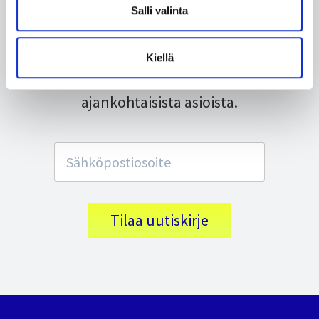
Salli valinta
Tilaa uutiskirjeemme, niin pysyt
kärryillä uutisistamme,
Kiellä
tarjouksistamme ja muista
ajankohtaisista asioista.
Tilaa uutiskirje