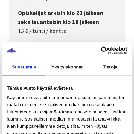
Opiskelijat arkisin klo 21 jälkeen
sekä lauantaisin klo 18 jälkeen
15 € / tunti / kenttä
Välineiden vuokraus
Maila
Suostumus
Yksityiskohdat
Tietoja
2 €
Kengät
Tämä sivusto käyttää evästeitä
2 €
Käytämme evästeitä tarjoamamme sisällön ja mainosten
räätälöimiseen, sosiaalisen median ominaisuuksien
Pyyhe
tukemiseen ja kävijämäärämme analysoimiseen. Lisäksi
jaamme sosiaalisen median, mainosalan ja analytiikka-
1 €
alan kumppaneillemme tietoja siitä, miten käytät
sivustoamme. Kumppanimme voivat yhdistää näitä