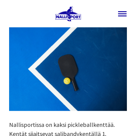
Pickleball
Siirry
sisältöön
Nallisport
Nallisportissa on kaksi pickleballkenttää.
Kentät sijaitsevat salibandykentällä 1.