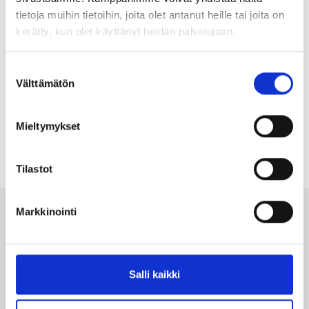
Pallon saa lainaan!
tietoja muihin tietoihin, joita olet antanut heille tai joita on
kerätty, kun olet käyttänyt heidän palvelujaan.
Suostumuksen
Välttämätön
valinta
Mieltymykset
Tilastot
Markkinointi
Uutiskirje
Salli kaikki