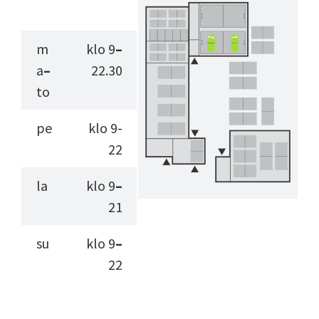
m
klo 9
–
a
–
22.30
to
pe
klo 9-
22
la
klo 9
–
21
su
klo 9
–
22