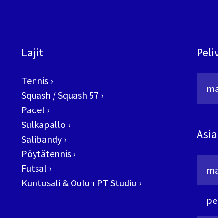
Lajit
Peli
Tennis
›
ma
Squash / Squash 57
›
Padel
›
Sulkapallo
›
Asia
Salibandy
›
Pöytätennis
›
Futsal
›
ma
Kuntosali & Oulun PT Studio
›
pe