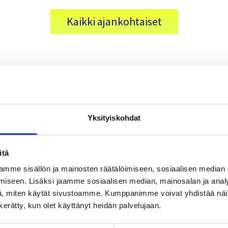
Kaikki ajankohtaiset
Yksityiskohdat
itä
mme sisällön ja mainosten räätälöimiseen, sosiaalisen median
Uutiskirje
iseen. Lisäksi jaamme sosiaalisen median, mainosalan ja analy
, miten käytät sivustoamme. Kumppanimme voivat yhdistää näitä t
n kerätty, kun olet käyttänyt heidän palvelujaan.