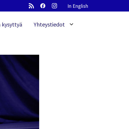
In English
 kysyttyä
Yhteystiedot