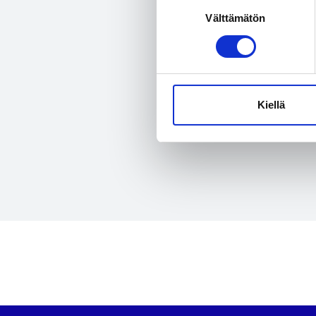
Suostumuksen
Til
Välttämätön
valinta
t
Kiellä