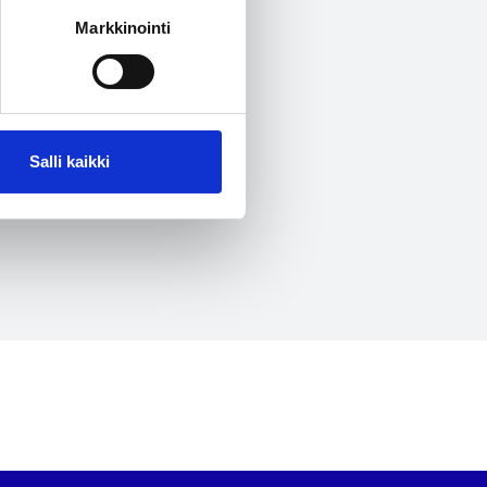
mme,
Markkinointi
a.
Salli kaikki