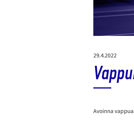
Julkaistu
29.4.2022
Vappu
Avoinna vappuaat