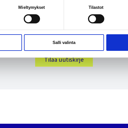
aa uutiskirjeemme, niin pysyt kärryillä uutisista
Mieltymykset
Tilastot
arjouksistamme ja muista ajankohtaisista asioist
Salli valinta
Tilaa uutiskirje