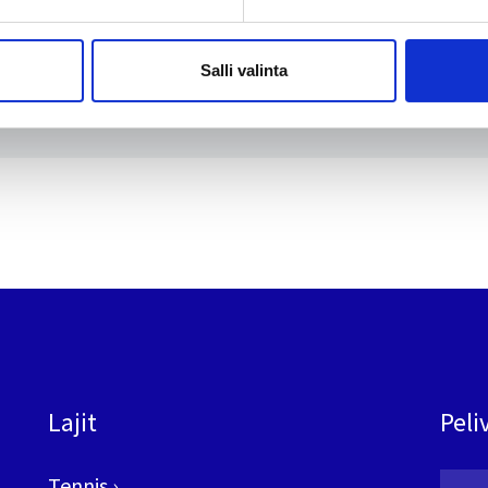
Tilaa uutiskirje
Salli valinta
Lajit
Peli
Tennis
›