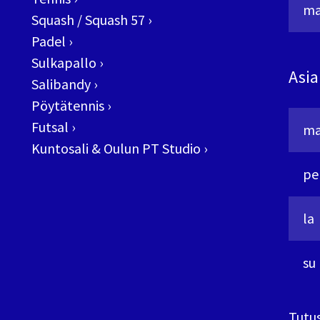
ma
Squash / Squash 57
›
Padel
›
Sulkapallo
›
Asia
Salibandy
›
Pöytätennis
›
Futsal
›
ma
Kuntosali & Oulun PT Studio
›
pe
la
su
Tutus