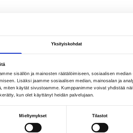
Yksityiskohdat
Uutiskirje
itä
mme sisällön ja mainosten räätälöimiseen, sosiaalisen median
iseen. Lisäksi jaamme sosiaalisen median, mainosalan ja analy
aa uutiskirjeemme, niin pysyt kärryillä uutisista
, miten käytät sivustoamme. Kumppanimme voivat yhdistää näitä t
arjouksistamme ja muista ajankohtaisista asioist
n kerätty, kun olet käyttänyt heidän palvelujaan.
Mieltymykset
Tilastot