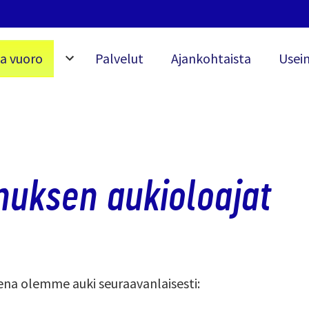
a vuoro
Palvelut
Ajankohtaista
Usein
nuksen aukioloajat
na olemme auki seuraavanlaisesti: