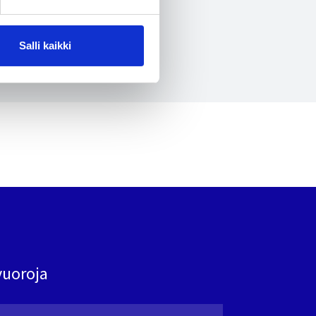
Salli kaikki
vuoroja