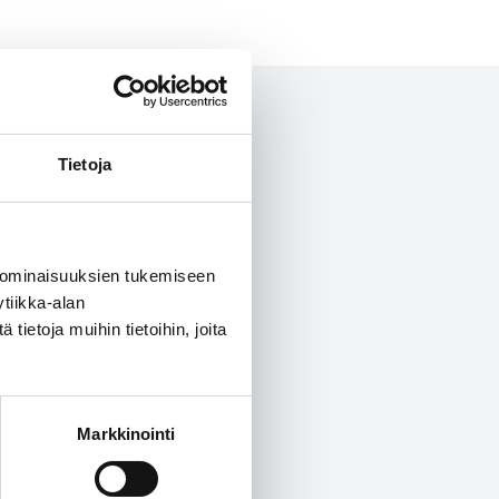
Tietoja
 ominaisuuksien tukemiseen
tiikka-alan
mme,
ietoja muihin tietoihin, joita
a.
Markkinointi