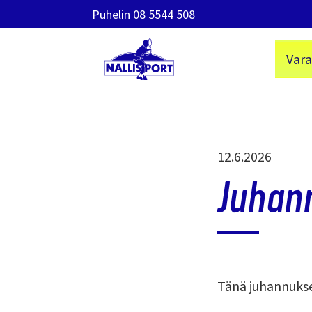
Puhelin
08 5544 508
Vara
Nallisport
Siirry
sisältöön
Julkaistu
12.6.2026
Juhan
Tänä juhannukse